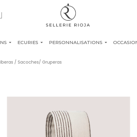
INS
ECURIES
PERSONNALISATIONS
OCCASIO
riberas / Sacoches/ Gruperas