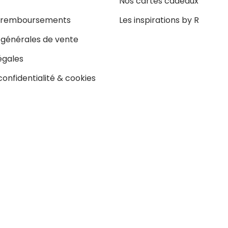
Nos cartes cadeaux
t remboursements
Les inspirations by R
 générales de vente
égales
confidentialité & cookies