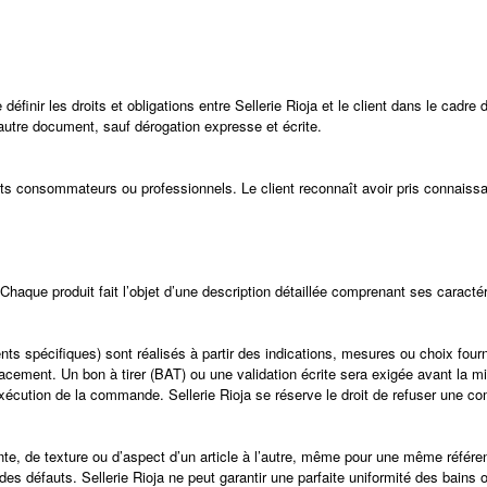
inir les droits et obligations entre Sellerie Rioja et le client dans le cadre 
 autre document, sauf dérogation expresse et écrite.
ts consommateurs ou professionnels. Le client reconnaît avoir pris connais
Chaque produit fait l’objet d’une description détaillée comprenant ses caracté
ts spécifiques) sont réalisés à partir des indications, mesures ou choix fourn
acement. Un bon à tirer (BAT) ou une validation écrite sera exigée avant la m
e exécution de la commande. Sellerie Rioja se réserve le droit de refuser une 
inte, de texture ou d’aspect d’un article à l’autre, même pour une même référe
es défauts. Sellerie Rioja ne peut garantir une parfaite uniformité des bains