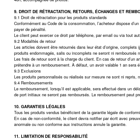
9. DROIT DE RÉTRACTATION, RETOURS, ÉCHANGES ET REM
9.1 Droit de rétractation pour les produits standards
Conformément au Code de la consommation, l’acheteur dispose d’un dél
payer de pénalité.
Le client peut exercer ce droit par téléphone, par email ou via tout 
9.2 Modalités de retour
Les articles doivent être retournés dans leur état d’origine, complets
produits endommagés, salis ou incomplets ne seront ni remboursés n
Les frais de retour sont à la charge du client. En cas de retour d’un art
prétendre à un remboursement. À défaut, un avoir valable 1 an sera émi
9.3 Exclusions
Les produits personnalisés ou réalisés sur mesure ne sont ni repris,
9.4 Remboursements
Le remboursement, lorsqu’il est applicable, sera effectué dans un déla
de port initiaux ne seront pas remboursés. Le remboursement peut pren
10. GARANTIES LÉGALES
Tous les produits vendus bénéficient de la garantie légale de conform
En cas de non-conformité, le client devra notifier par écrit avec preu
anormale ou non conforme aux instructions annule la garantie.
11. LIMITATION DE RESPONSABILITÉ