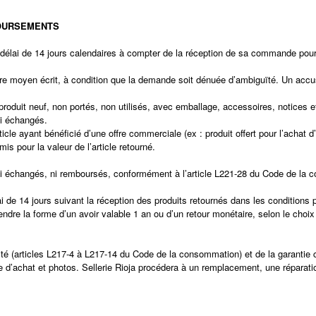
BOURSEMENTS
ai de 14 jours calendaires à compter de la réception de sa commande pour exer
autre moyen écrit, à condition que la demande soit dénuée d’ambiguïté. Un acc
 (produit neuf, non portés, non utilisés, avec emballage, accessoires, notices 
i échangés.
icle ayant bénéficié d’une offre commerciale (ex : produit offert pour l’achat d’
s pour la valeur de l’article retourné.
 ni échangés, ni remboursés, conformément à l’article L221-28 du Code de la
i de 14 jours suivant la réception des produits retournés dans les conditions p
dre la forme d’un avoir valable 1 an ou d’un retour monétaire, selon le choix 
ité (articles L217-4 à L217-14 du Code de la consommation) et de la garantie c
ve d’achat et photos. Sellerie Rioja procédera à un remplacement, une réparati