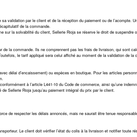
a validation par le client et de la réception du paiement ou de l’acompte. Une
récapitulatif de la commande.
 sur la solvabilité du client, Sellerie Rioja se réserve le droit de suspendr
ur de la commande. Ils ne comprennent pas les frais de livraison, qui sont c
Toutefois, le tarif appliqué sera celui affiché au moment de la validation de l
(avec délai d’encaissement) ou espèces en boutique. Pour les articles perso
n.
 conformément à l’article L441-10 du Code de commerce, ainsi qu’une indemni
 de Sellerie Rioja jusqu’au paiement intégral du prix par le client.
s’efforce de respecter les délais annoncés, mais ne saurait être tenue responsa
porteur. Le client doit vérifier l’état du colis à la livraison et notifier toute 