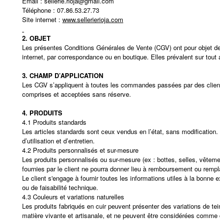
Email : sellerie.rioja@gmail.com
Téléphone : 07.86.53.27.73
Site internet :
www.sellerierioja.com
2. OBJET
Les présentes Conditions Générales de Vente (CGV) ont pour objet de déf
internet, par correspondance ou en boutique. Elles prévalent sur tout
3. CHAMP D’APPLICATION
Les CGV s’appliquent à toutes les commandes passées par des clien
comprises et acceptées sans réserve.
4. PRODUITS
4.1 Produits standards
Les articles standards sont ceux vendus en l’état, sans modification. 
d’utilisation et d’entretien.
4.2 Produits personnalisés et sur-mesure
Les produits personnalisés ou sur-mesure (ex : bottes, selles, vêtemen
fournies par le client ne pourra donner lieu à remboursement ou rempl
Le client s'engage à fournir toutes les informations utiles à la bonn
ou de faisabilité technique.
4.3 Couleurs et variations naturelles
Les produits fabriqués en cuir peuvent présenter des variations de te
matière vivante et artisanale, et ne peuvent être considérées comme d